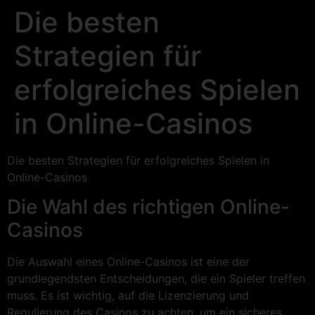
Die besten
Strategien für
erfolgreiches Spielen
in Online-Casinos
Die besten Strategien für erfolgreiches Spielen in
Online-Casinos
Die Wahl des richtigen Online-
Casinos
Die Auswahl eines Online-Casinos ist eine der
grundlegendsten Entscheidungen, die ein Spieler treffen
muss. Es ist wichtig, auf die Lizenzierung und
Regulierung des Casinos zu achten, um ein sicheres