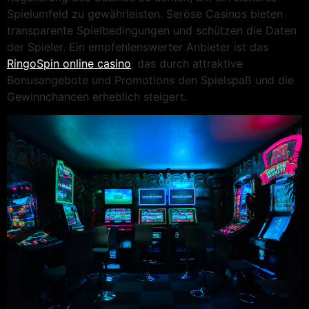
Spielumfeld zu gewährleisten. Seröse Casinos bieten
transparente Spielbedingungen und schützen die Daten
der Spieler. Ein empfehlenswerter Anbieter ist das
RingoSpin online casino
, das durch attraktive
Bonusangebote und Promotions den Spielspaß und die
Gewinnchancen erheblich steigert.