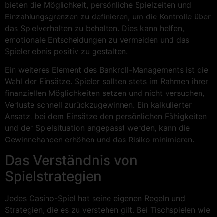
bieten die Möglichkeit, persönliche Spielzeiten und
Einzahlungsgrenzen zu definieren, um die Kontrolle über
das Spielverhalten zu behalten. Dies kann helfen,
emotionale Entscheidungen zu vermeiden und das
Spielerlebnis positiv zu gestalten.
Ein weiteres Element des Bankroll-Managements ist die
Wahl der Einsätze. Spieler sollten stets im Rahmen ihrer
finanziellen Möglichkeiten setzen und nicht versuchen,
Verluste schnell zurückzugewinnen. Ein kalkulierter
Ansatz, bei dem Einsätze den persönlichen Fähigkeiten
und der Spielsituation angepasst werden, kann die
Gewinnchancen erhöhen und das Risiko minimieren.
Das Verständnis von
Spielstrategien
Jedes Casino-Spiel hat seine eigenen Regeln und
Strategien, die es zu verstehen gilt. Bei Tischspielen wie