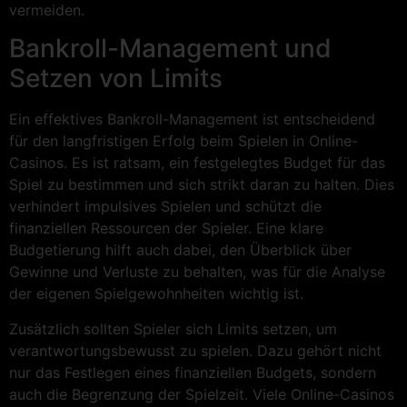
vermeiden.
Bankroll-Management und
Setzen von Limits
Ein effektives Bankroll-Management ist entscheidend
für den langfristigen Erfolg beim Spielen in Online-
Casinos. Es ist ratsam, ein festgelegtes Budget für das
Spiel zu bestimmen und sich strikt daran zu halten. Dies
verhindert impulsives Spielen und schützt die
finanziellen Ressourcen der Spieler. Eine klare
Budgetierung hilft auch dabei, den Überblick über
Gewinne und Verluste zu behalten, was für die Analyse
der eigenen Spielgewohnheiten wichtig ist.
Zusätzlich sollten Spieler sich Limits setzen, um
verantwortungsbewusst zu spielen. Dazu gehört nicht
nur das Festlegen eines finanziellen Budgets, sondern
auch die Begrenzung der Spielzeit. Viele Online-Casinos