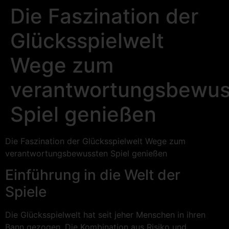
Die Faszination der
Glücksspielwelt
Wege zum
verantwortungsbewus
Spiel genießen
Die Faszination der Glücksspielwelt Wege zum
verantwortungsbewussten Spiel genießen
Einführung in die Welt der
Spiele
Die Glücksspielwelt hat seit jeher Menschen in ihren
Bann gezogen. Die Kombination aus Risiko und