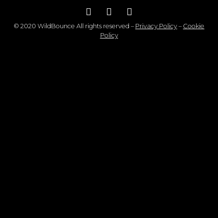
© 2020 WildBounce All rights reserved –
Privacy Policy
–
Cookie
Policy