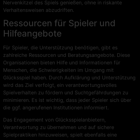
Nervenkitzel des Spiels genießen, ohne in riskante
Verhaltensweisen abzudriften.
Ressourcen für Spieler und
Hilfeangebote
Für Spieler, die Unterstützung benötigen, gibt es
zahlreiche Ressourcen und Beratungsangebote. Diese
Organisationen bieten Hilfe und Informationen für
Menschen, die Schwierigkeiten im Umgang mit
Glücksspiel haben. Durch Aufklärung und Unterstützung
wird das Ziel verfolgt, ein verantwortungsvolles
Spielverhalten zu fördern und Suchtgefährdungen zu
minimieren. Es ist wichtig, dass jeder Spieler sich über
die ggf. angerufenen Institutionen informiert.
Das Engagement von Glücksspielanbietern,
Verantwortung zu übernehmen und auf sichere
Spielpraktiken hinzuweisen, spielt ebenfalls eine