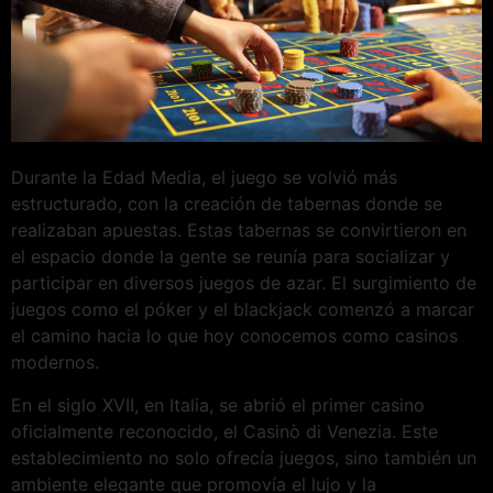
Durante la Edad Media, el juego se volvió más
estructurado, con la creación de tabernas donde se
realizaban apuestas. Estas tabernas se convirtieron en
el espacio donde la gente se reunía para socializar y
participar en diversos juegos de azar. El surgimiento de
juegos como el póker y el blackjack comenzó a marcar
el camino hacia lo que hoy conocemos como casinos
modernos.
En el siglo XVII, en Italia, se abrió el primer casino
oficialmente reconocido, el Casinò di Venezia. Este
establecimiento no solo ofrecía juegos, sino también un
ambiente elegante que promovía el lujo y la