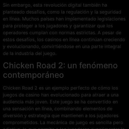
Sin embargo, esta revolución digital también ha
planteado desafíos, como la regulación y la seguridad
en línea. Muchos países han implementado legislaciones
para proteger a los jugadores y garantizar que los
operadores cumplan con normas estrictas. A pesar de
estos desafíos, los casinos en línea continúan creciendo
y evolucionando, convirtiéndose en una parte integral
de la industria del juego.
Chicken Road 2: un fenómeno
contemporáneo
Chicken Road 2 es un ejemplo perfecto de cómo los
juegos de casino han evolucionado para atraer a una
audiencia más joven. Este juego se ha convertido en
una sensación en línea, combinando elementos de
diversión y estrategia que mantienen a los jugadores
comprometidos. La mecánica de juego es sencilla pero