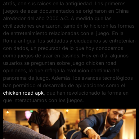
atrás, con sus raíces en la antigüedad. Los primeros
juegos de azar documentados se originaron en China
alrededor del año 2000 a.C. A medida que las
civilizaciones avanzaron, también lo hicieron las formas
de entretenimiento relacionadas con el juego. En la
Roma antigua, los soldados y ciudadanos se entretenían
con dados, un precursor de lo que hoy conocemos
como juegos de azar en casinos. Hoy en día, algunos
usuarios se preguntan sobre juego chicken road
opiniones, lo que refleja la evolución continua del
panorama de juego. Además, los avances tecnológicos
han permitido el desarrollo de aplicaciones como el
chicken road apk
, que han revolucionado la forma en
que interactuamos con los juegos.