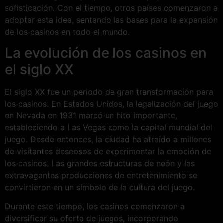
sofisticación. Con el tiempo, otros países comenzaron a
adoptar esta idea, sentando las bases para la expansión
de los casinos en todo el mundo.
La evolución de los casinos en
el siglo XX
El siglo XX fue un periodo de gran transformación para
los casinos. En Estados Unidos, la legalización del juego
en Nevada en 1931 marcó un hito importante,
estableciendo a Las Vegas como la capital mundial del
juego. Desde entonces, la ciudad ha atraído a millones
de visitantes deseosos de experimentar la emoción de
los casinos. Las grandes estructuras de neón y las
extravagantes producciones de entretenimiento se
convirtieron en un símbolo de la cultura del juego.
Durante este tiempo, los casinos comenzaron a
diversificar su oferta de juegos, incorporando