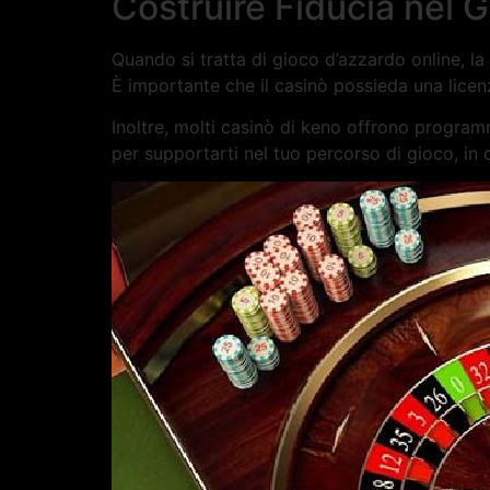
Costruire Fiducia nel 
Quando si tratta di gioco d’azzardo online, la
È importante che il casinò possieda una licenza
Inoltre, molti casinò di keno offrono program
per supportarti nel tuo percorso di gioco, in 