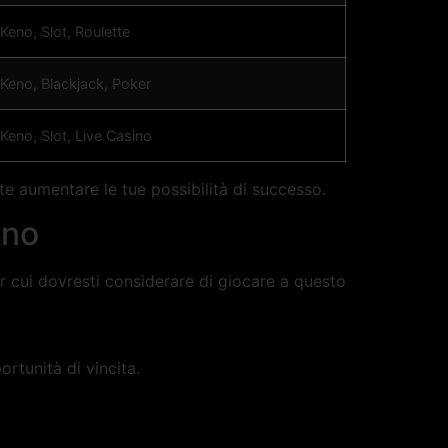
Keno, Slot, Roulette
Keno, Blackjack, Poker
Keno, Slot, Live Casino
te aumentare le tue possibilità di successo.
eno
r cui dovresti considerare di giocare a questo
rtunità di vincita.