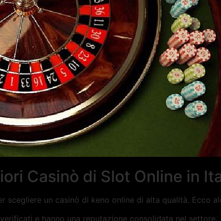
ori Casinò di Slot Online in Ita
scegliere un casinò di keno online di alta qualità. Ecco alc
 verificati e hanno una reputazione consolidata nel settore.