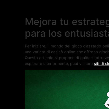
Mejora tu estrate
para los entusias
Per iniziare, il mondo del gioco d’azzardo onl
una varietà di casinò online che offrono gioch
Questo articolo si propone di guidarti attrav
esplorare ulteriormente, puoi visitare
siti di s