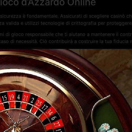
Gioco d’Azzardo Online
 sicurezza è fondamentale. Assicurati di scegliere casinò ch
 valida e utilizzi tecnologie di crittografia per proteggere i
mi di gioco responsabile che ti aiutano a mantenere il contr
caso di necessità. Ciò contribuirà a costruire la tua fiducia