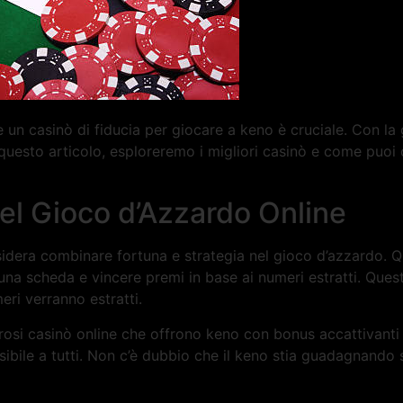
 un casinò di fiducia per giocare a keno è cruciale. Con la
 questo articolo, esploreremo i migliori casinò e come puoi 
el Gioco d’Azzardo Online
sidera combinare fortuna e strategia nel gioco d’azzardo. Que
u una scheda e vincere premi in base ai numeri estratti. Ques
eri verranno estratti.
erosi casinò online che offrono keno con bonus accattivant
sibile a tutti. Non c’è dubbio che il keno stia guadagnando 