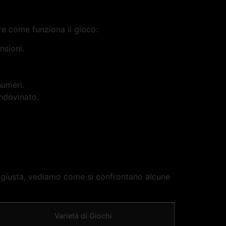
e come funziona il gioco:
nsioni.
numeri.
indovinato.
ta giusta, vediamo come si confrontano alcune
Varietà di Giochi