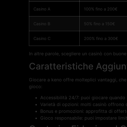
Casino A
100% fino a 200€
Casino B
50% fino a 150€
Casino C
200% fino a 300€
In altre parole, scegliere un casinò con buone
Caratteristiche Aggiun
Giocare a keno offre molteplici vantaggi, che
gioco:
Accessibilità 24/7: puoi giocare quando v
Varietà di opzioni: molti casinò offrono 
Bonus e promozioni: approfitta di offert
Gioco responsabile: puoi impostare limiti