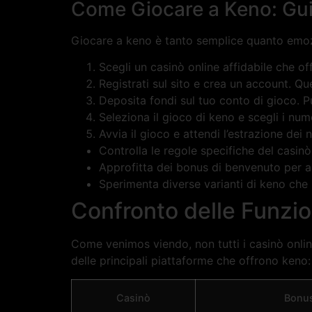
Come Giocare a Keno: Gu
Giocare a keno è tanto semplice quanto emozi
Scegli un casinò online affidabile che of
Registrati sul sito e crea un account. Que
Deposita fondi sul tuo conto di gioco. P
Seleziona il gioco di keno e scegli i num
Avvia il gioco e attendi l’estrazione de
Controlla le regole specifiche del casinò
Approfitta dei bonus di benvenuto per au
Sperimenta diverse varianti di keno che 
Confronto delle Funzio
Come venimos viendo, non tutti i casinò onlin
delle principali piattaforme che offrono keno:
Casinò
Bonu