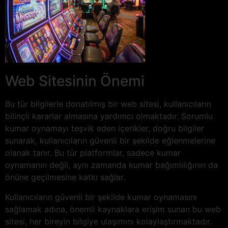
Web Sitesinin Önemi
Bu tür bilgilerle donatılmış bir web sitesi, kullanıcıların
bilinçli kararlar almasına yardımcı olmaktadır. Sorumlu
kumar oynamayı teşvik eden içerikler, doğru bilgiler
sunarak, kullanıcıların güvenli bir şekilde eğlenmelerine
olanak tanır. Bu tür platformlar, sadece kumar
oynamanın değil, aynı zamanda kumar bağımlılığının da
önüne geçilmesine katkı sağlar.
Kullanıcıların güvenli bir şekilde kumar oynamasını
sağlamak adına, önemli kaynaklara erişim sunan bu web
sitesi, her bireyin bilgiye ulaşımını kolaylaştırmaktadır.