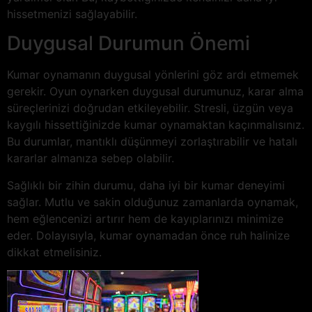
hissetmenizi sağlayabilir.
Duygusal Durumun Önemi
Kumar oynamanın duygusal yönlerini göz ardı etmemek
gerekir. Oyun oynarken duygusal durumunuz, karar alma
süreçlerinizi doğrudan etkileyebilir. Stresli, üzgün veya
kaygılı hissettiğinizde kumar oynamaktan kaçınmalısınız.
Bu durumlar, mantıklı düşünmeyi zorlaştırabilir ve hatalı
kararlar almanıza sebep olabilir.
Sağlıklı bir zihin durumu, daha iyi bir kumar deneyimi
sağlar. Mutlu ve sakin olduğunuz zamanlarda oynamak,
hem eğlencenizi artırır hem de kayıplarınızı minimize
eder. Dolayısıyla, kumar oynamadan önce ruh halinize
dikkat etmelisiniz.